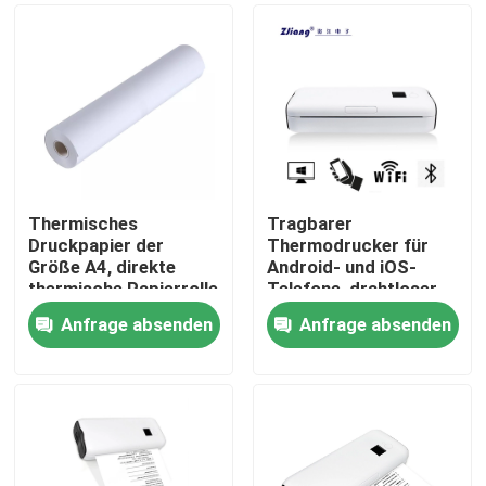
Thermisches
Tragbarer
Druckpapier der
Thermodrucker für
Größe A4, direkte
Android- und iOS-
thermische Papierrolle
Telefone, drahtloser
für A4-Drucker
mobiler A4-
Anfrage absenden
Anfrage absenden
Reisedrucker
Nach Hause
Über uns
Kontakte