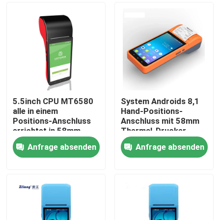
5.5inch CPU MT6580
System Androids 8,1
alle in einem
Hand-Positions-
Positions-Anschluss
Anschluss mit 58mm
errichtet in 58mm
Thermal-Drucker
Drucker
Anfrage absenden
Anfrage absenden
Nach Hause
Über uns
Kontakte