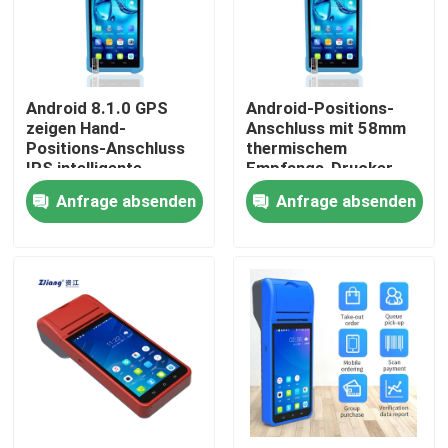
Produkte
Android 8.1.0 GPS
Android-Positions-
Thermal-Drucker Position
zeigen Hand-
Anschluss mit 58mm
Positions-Anschluss
thermischem
IPS intelligente
Empfangs-Drucker
58mm Empfangsdrucker
Maschine an
For Payment
Anfrage absenden
Anfrage absenden
80mm Empfangs-Drucker
58mm tragbarer mini Thermal-Drucker
80 mm tragbarer Mini-Thermodrucker
Thermal-Drucker Bluetooths 58mm